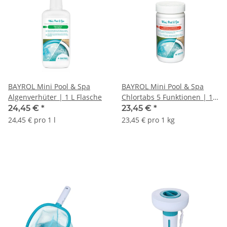
BAYROL Mini Pool & Spa
BAYROL Mini Pool & Spa
Algenverhüter | 1 L Flasche
Chlortabs 5 Funktionen | 1
kg
24,45 €
*
23,45 €
*
24,45 € pro 1 l
23,45 € pro 1 kg