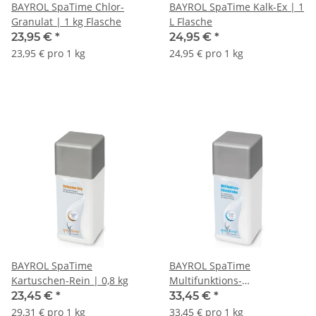
BAYROL SpaTime Chlor-
BAYROL SpaTime Kalk-Ex | 1
Granulat | 1 kg Flasche
L Flasche
23,95 €
*
24,95 €
*
23,95 € pro 1 kg
24,95 € pro 1 kg
BAYROL SpaTime
BAYROL SpaTime
Kartuschen-Rein | 0,8 kg
Multifunktions-
Chlortabletten 20g | 1 kg
23,45 €
*
33,45 €
*
Flasche
29,31 € pro 1 kg
33,45 € pro 1 kg