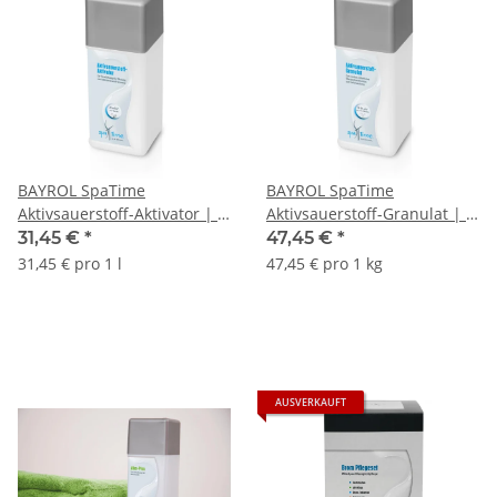
BAYROL SpaTime
BAYROL SpaTime
Aktivsauerstoff-Aktivator | 1
Aktivsauerstoff-Granulat | 1
L Flasche
kg Flasche
31,45 €
*
47,45 €
*
31,45 € pro 1 l
47,45 € pro 1 kg
AUSVERKAUFT