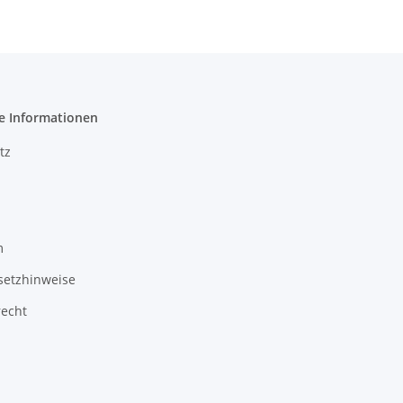
e Informationen
tz
m
setzhinweise
recht