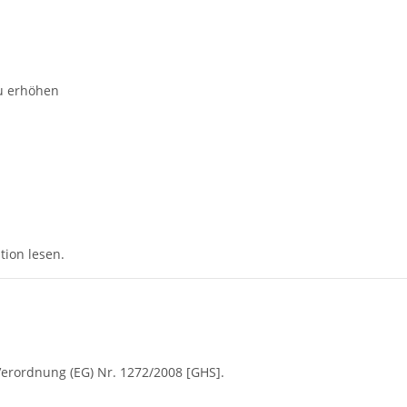
u erhöhen
ion lesen.
r Verordnung (EG) Nr. 1272/2008 [GHS].