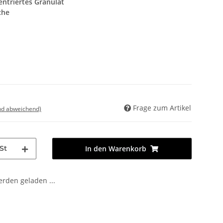
ntriertes Granulat
che
Frage zum Artikel
nd abweichend)
St
In den Warenkorb
den geladen ...