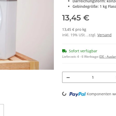
Darreichungsform: konze
Gebindegröße: 1 kg Flas
13,45 €
13,45 € pro kg
inkl. 19% USt. , zzgl.
Versand
Sofort verfügbar
Lieferzeit:
4 - 6 Werktage
(DE - Ausla
Loading...
Komponenten wer