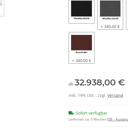
Weathershield | Schwar
Weathershield
+ 340,00 €
Kunstleder | Braun
+ 340,00 €
32.938,00 €
ab
inkl. 19% USt. , zzgl.
Versand
Sofort verfügbar
Lieferzeit:
ca. 5 Wochen
(DE - Auslan