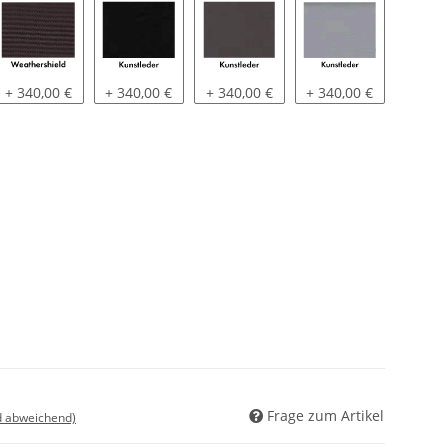
z
 | Grau
Weathershield | Braun
Kunstleder | Schwarz
Kunstleder | Grau
Kunstleder | Hellgra
+ 340,00 €
+ 340,00 €
+ 340,00 €
+ 340,00 €
Frage zum Artikel
d abweichend)