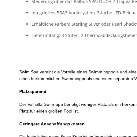
Steuerung über das Balboa SPATOUCH 2 Trapez-Bedi
Integriertes BBA3 Audiosystem, 3-fache LED-Bele
Erhältliche Farben: Sterling Silver oder Pearl Shad
Lieferumfang: 3 Stufen, 2 Thermoabdeckungshebe
Swim Spa vereint die Vorteile eines Swimmingpools und eines
eines herkömmlichen Swimmingpools und eines separaten Whir
Platzsparend
Der Valhalla Swim Spa benötigt weniger Platz als ein herkömm
Platz für einen großen Pool ist.
Geringere Anschaffungskosten
Die Installation eines Swim Spas ist im Vergleich zu einem