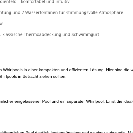
enfeld – komfortabel und intuitiv
uchtung und 7 Wasserfontänen für stimmungsvolle Atmosphäre
ow
r, klassische Thermoabdeckung und Schwimmgurt
 Whirlpools in einer kompakten und effizienten Lösung. Hier sind die
lpools in Betracht ziehen sollten:
licher eingelassener Pool und ein separater Whirlpool. Er ist die idea
 herkömmlichen Pool deutlich kostengünstiger und weniger aufwendig. M