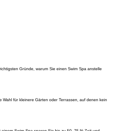
 wichtigsten Gründe, warum Sie einen Swim Spa anstelle
le Wahl für kleinere Gärten oder Terrassen, auf denen kein
it einem Swim Spa sparen Sie bis zu 50–75 % Zeit und